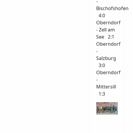
-
Bischofshofen
4:0
Oberndorf
- Zell am
See 2:1
Oberndorf
-
Salzburg
3:0
Oberndorf
-
Mittersill
1:3